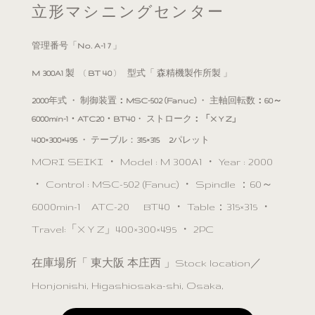
立形マシニングセンター
管理番号「
No. A-1 7
」
M 300A1
製 (
BT 40
) 型式「 森精機製作所製 」
2000
年式 ・ 制御装置
：MSC-502 (Fanuc)
・ 主軸回転数
：60～
6000min-1・ATC20・BT40
・ ストローク
：「X Y Z」
400×300×495
・ テーブル：
315×315 2
パレット
MORI SEIKI ・ Model : M 300A1 ・ Year : 2000
・ Control : MSC-502 (Fanuc) ・ Spindle ：60～
6000min-1 ATC-20 BT40 ・ Table：315×315 ・
Travel:「X Y Z」400×300×495 ・ 2PC
在庫場所「 東大阪 本庄西 」Stock location／
Honjonishi, Higashiosaka-shi, Osaka,