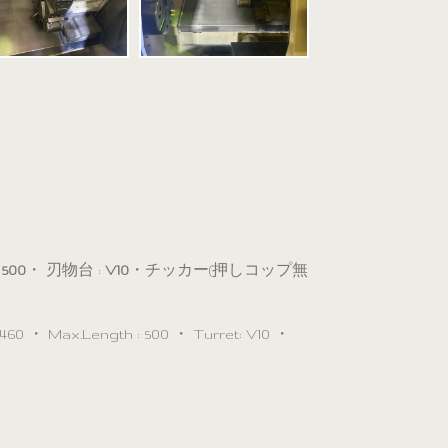
 500
・ 刃物台 :
V10
・チッカー(押しコップ無
460 ・ Max.Length : 500 ・ Turret: V10 ・