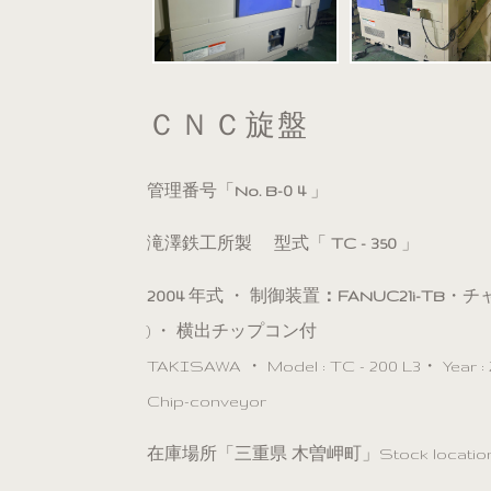
ＣＮＣ旋盤
管理番号「
No. B-0 4
」
滝澤鉄工所製 型式「
TC - 350
」
2004
年式 ・ 制御装置
：FANUC21i-TB
・チャ
) ・ 横出チップコン付
TAKISAWA ・ Model : TC - 200 L3・ Year : 2
Chip-conveyor
在庫場所「三重県 木曽岬町」Stock location／ Kis