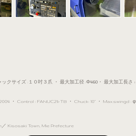
ックサイズ :１０吋３爪 ・ 最大加工径 :Φ
460
・ 最大加工長さ
:
004 ・ Control : FANUC21i-TB ・ Chuck: 10” ・ Max.swingd : φ
osaki Town, Mie Prefecture