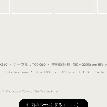
」
X350
・ テーブル：
1100×250
・ 主軸回転数 :
130～2200rpm 8
段
88 ・ Spindle speed： 130～2200rpm 8Steps NT40 ・ Table：1
osaki Town, Mie Prefecture
前のページに戻る（ Back ）