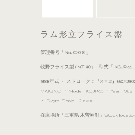
ラム形立フライス盤
管理番号「
No. C-0 8
」
牧野フライス製 (
NT 40
) 型式「
KGJP-55
1988
年式 ・ ストローク
：「X Y Z」550X250
MAKINO ・ Model : KGJP-55 ・ Year : 19
・ Digital Scale 2 axis
在庫場所「三重県 木曽岬町」Stock location／ Kis