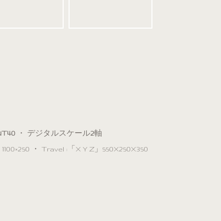
NT40
・ デジタルスケール
2
軸
100×250 ・ Travel :「X Y Z」550X250X350