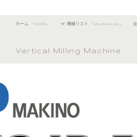
ホーム 「HOME」
機械リスト 「Machine List」
会
Vertical Milling Machine