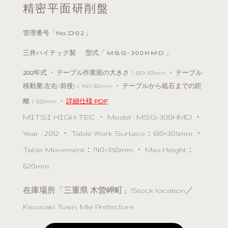
精密平面研削盤
管理番号「
No. D-0 2
」
三井ハイテック製 型式「
M S G - 3 0 0 H M D
」
2012
年式 ・ テーブル作業面の大きさ：610×305mm ・ テーブル
移動量(左右×前後)：740×350mm ・ テーブルから砥石までの距
離：620mm ・
詳細仕様
PDF
MITSI HIGH-TEC ・ Model : MSG-300HMD ・
Year : 2012 ・ Table Work Surtace：610×305mm ・
Table Movement：740×350mm ・ Max.Height：
620mm
在庫場所「三重県 木曽岬町」Stock location／
Kisosaki Town, Mie Prefecture