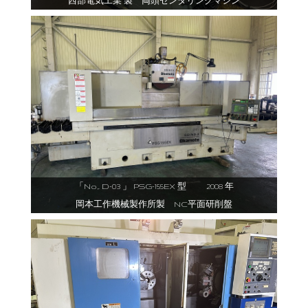
西部電気工業 製 両頭センタリングマシン
「No,. D-03 」 PSG-155EX 型 2008 年
岡本工作機械製作所製 NC平面研削盤