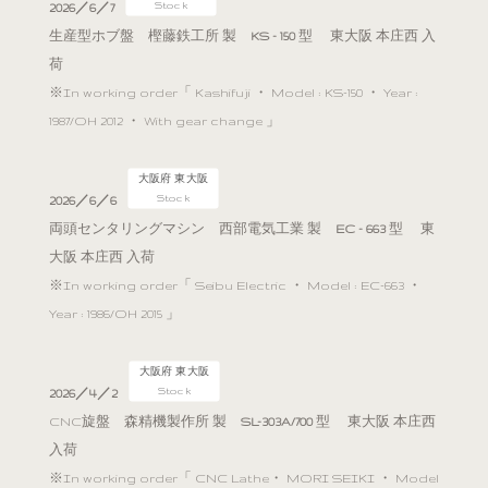
Stock
2026／6／7
生産型ホブ盤 樫藤鉄工所 製
KS - 150
型 東大阪 本庄西 入
荷
※In working order「 Kashifuji ・ Model : KS-150 ・ Year :
1987/OH 2012 ・ With gear change 」
大阪府 東大阪
Stock
2026／6／6
両頭センタリングマシン 西部電気工業 製
EC - 663
型 東
大阪 本庄西 入荷
※In working order「 Seibu Electric ・ Model : EC-663 ・
Year : 1986/OH 2015 」
大阪府 東大阪
Stock
2026／4／2
CNC旋盤 森精機製作所 製
SL-303A/700
型 東大阪 本庄西
入荷
※In working order「 CNC Lathe・ MORI SEIKI ・ Model