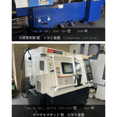
「No,. B - 08 」 2SP - 35H 型 2005 年
大隈豊和製 製 ＣＮＣ旋盤 ( 2 Spindle ・2 Turret )
「No,. B - 09 」 Q T N - 1 5 0 / 3 0 0 型 2004 年
ヤマザキマザック 製 ＣＮＣ旋盤