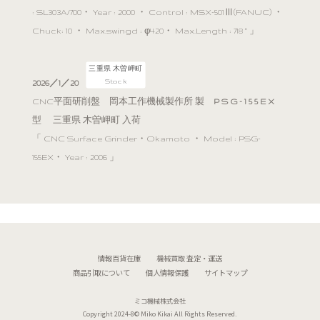
: SL303A/700・ Year : 2000 ・ Control : MSX-501Ⅲ(FANUC) ・
Chuck: 10 ・ Max.swingd : φ420・ Max.Length : 718 ” 」
三重県 木曽岬町
Stock
2026／1／20
CNC平面研削盤 岡本工作機械製作所 製
P S G - 1 5 5 E X
型 三重県 木曽岬町 入荷
「 CNC Surface Grinder・Okamoto ・ Model : PSG-
155EX・ Year : 2006 」
情報百貨在庫
機械買取 査定・運送
商品引取について
個人情報保護
サイトマップ
ミコ機械株式会社
Copyright 2024-8©
Miko Kikai
All Rights Reserved.